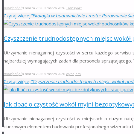
ricardpol.pl
9 marca 2026
9 marca 2026
Transport
Czytaj więcej
"Ekologia w budownictwie i moto: Porównanie śla
Czyszczenie trudnodostępnych miejsc wokó
Utrzymanie nienagannej czystości w sercu każdego serwisu
najbardziej wymagających zadań dla personelu sprzątającego. 
ricardpol.pl
8 marca 2026
8 marca 2026
Wynajem
Czytaj więcej
"Czyszczenie trudnodostępnych miejsc wokół po
Jak dbać o czystość wokół myjni bezdotykowych
Utrzymanie nienagannej czystości w miejscach o dużym natęż
kluczowym elementem budowania profesjonalnego wizerunku i