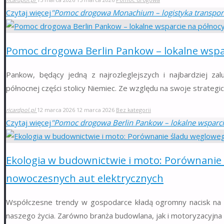
Czytaj więcej
"Pomoc drogowa Monachium – logistyka transpor
Pomoc drogowa Berlin Pankow – lokalne wspa
Pankow, będący jedną z najrozleglejszych i najbardziej zal
północnej części stolicy Niemiec. Ze względu na swoje strategi
ricardpol.pl
12 marca 2026
12 marca 2026
Bez kategorii
Czytaj więcej
"Pomoc drogowa Berlin Pankow – lokalne wsparci
Ekologia w budownictwie i moto: Porównanie
nowoczesnych aut elektrycznych
Współczesne trendy w gospodarce kładą ogromny nacisk na d
naszego życia. Zarówno branża budowlana, jak i motoryzacyjna