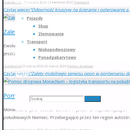
Kontakty do firm
ricardpol.pl
17 kwietnia 2026
23 kwietnia 2026
Transport
Czytaj więcej
"Odporność kruszyw na ścieranie i polerowanie 
Pojazdy
Skup
Zalety mobilnego serwisu opon w porównaniu
Złomowanie
Transport
Ewolucja usług motoryzacyjnych w ostatnich latach znacząc
Niskopodwoziowy
jeszcze dekadę temu wydawały się luksusem dostępnym dla nie
Ponadgabarytowy
ricardpol.pl
23 marca 2026
23 marca 2026
Pomoc drogowa
Czytaj więcej
"Zalety mobilnego serwisu opon w porównaniu do
Szukaj
Pomoc drogowa Monachium – logistyka trans
Szukaj:
Szukaj
Monachium, jako stolica Bawarii i jeden z najważniejszych
południowych Niemiec. Przebiegające przez ten region autostr
ricardpol.pl
15 marca 2026
15 marca 2026
Pomoc drogowa