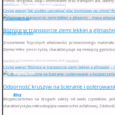
Pomoc drogowa, skup i złomowanie oraz transport aut, lawety 
ricardpol.pl
7 maja 2026
7 maja 2026
Transport
Czytaj więcej
"Jak szybko uprzątnąć plac komisowy po zimie? Ro
Facebook
Email
Różnice w transporcie ziemi lekkiej a glinias
Przejdź do treści
Zrozumienie fizycznych właściwości przewożonego materiału 
Ziemia lekka, piaszczysta, charakteryzuje się mniejszą gęstoś
Strona główna
ricardpol.pl
22 kwietnia 2026
22 kwietnia 2026
Transport
Czytaj więcej
"Różnice w transporcie ziemi lekkiej a gliniastej
Współpraca
Odporność kruszyw na ścieranie i polerowan
Blog
Bezpieczeństwo na drogach zależy od wielu czynników, jed
charakterystyka mikroskopijna nawierzchni asfaltowej. Zdolno