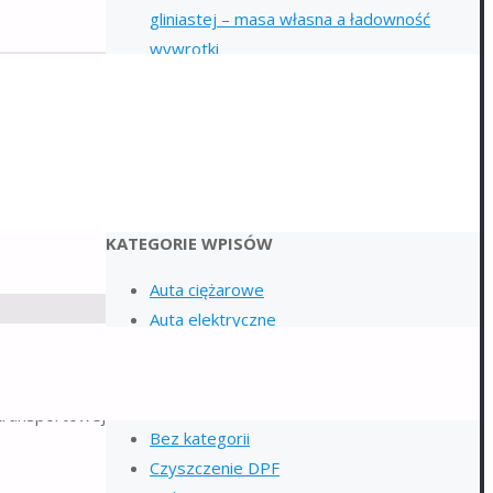
gliniastej – masa własna a ładowność
wywrotki
Odporność kruszyw na ścieranie i
polerowanie a bezpieczeństwo
użytkowników dróg
Zalety mobilnego serwisu opon w
ązania, które
porównaniu do tradycyjnych rozwiązań
KATEGORIE WPISÓW
Auta ciężarowe
Auta elektryczne
Auta terenowe
Auto kontenery
Autokary
transportowej
Bez kategorii
Czyszczenie DPF