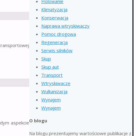
Holowanie
Klimatyzacja
Konserwacja
Naprawa wtryskiwaczy
Pomoc drogowa
Regeneracja
transportowej
Serwis silników
Skup
Skup aut
Transport
Wtryskiwacze
Wulkanizacja
Wynajem
Wynajem
O blogu
żdym aspekcie
Na blogu prezentujemy wartościowe publikacje z