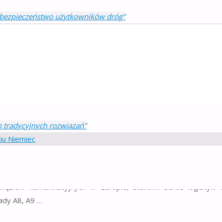
a bezpieczeństwo użytkowników dróg"
 do tradycyjnych rozwiązań
o wpłynęła na komfort użytkowników dróg, wprowadzając rozwi
licznych. Mobilny …
 tradycyjnych rozwiązań"
portu na południu Niemiec
 węzłów komunikacyjnych w Europie, stanowi serce logistyki 
ady A8, A9 …