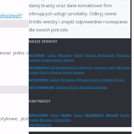
danej branży oraz dane kontaktowe firm
oferujących usługi i produkty. Odkryj cenne
ktrycznych"
źródło wiedzy i znajdź odpowiednie rozwiązania
dla swoich potrzeb.
NASZE SERWISY
anowi jedno z
AUTOSKUP
:
Lublin
,
Warszawa
,
Kraków
,
Gorzów Wielkopolski
,
Bydgoszcz
,
Katowice
,
Kraków
,
Olsztyn
,
Gdańsk
.
AUTOKASACJA
:
Gorzów Wielkopolski
,
Bydgoszcz
,
Katowice
,
Lublin
,
Warszawa
,
Kraków
,
Olsztyn
,
Gdańsk
,
Kraków
,
Katowice
.
AUTOPOMOC
:
Gdańsk
,
Warszawa
,
Bydgoszcz
,
Szczecin
,
Katowice
,
Gdynia
.
AUTOTRANSPORT
:
Katowice
,
Poznań
,
Warszawa
,
Sosnowiec
PARTNERZY
WYPOCZYNEK
:
Sielpia
,
PRAWO
:
Radom
,
DEZYNFEKCJA:
GEOLOG
:
Poznań
,
otykowe, jest
Kraków
,
Warszawa
,
Zielona Góra
.
Szkło dekoracyjne
.