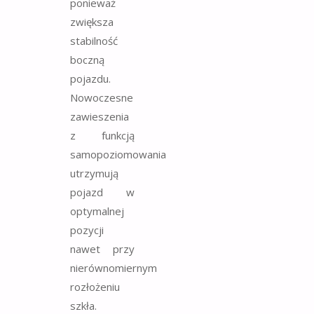
ponieważ
zwiększa
stabilność
boczną
pojazdu.
Nowoczesne
zawieszenia
z funkcją
samopoziomowania
utrzymują
pojazd w
optymalnej
pozycji
nawet przy
nierównomiernym
rozłożeniu
szkła.