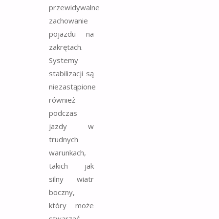
przewidywalne
zachowanie
pojazdu na
zakrętach.
Systemy
stabilizacji są
niezastąpione
również
podczas
jazdy w
trudnych
warunkach,
takich jak
silny wiatr
boczny,
który może
stwarzać