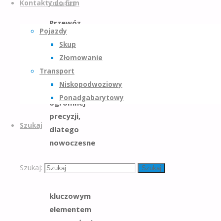
Kontakty do firm
Transport
Przewóz
Pojazdy
wielkogabarytowych
Skup
paneli
Złomowanie
szklanych
Transport
wymaga od
Niskopodwoziowy
kierowcy
Ponadgabarytowy
ogromnej
precyzji,
Szukaj
dlatego
nowoczesne
systemy
Szukaj:
wspomagania
Szukaj
stały się
kluczowym
elementem